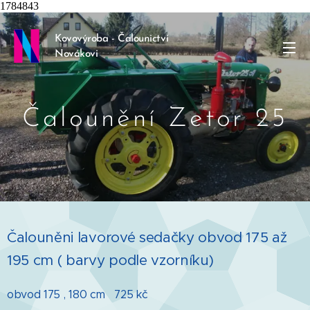
1784843
Kovovýroba - Čalounictví
Novákovi
Čalounění Zetor 25
Čalouněni lavorové sedačky obvod 175 až
195 cm ( barvy podle vzorníku)
obvod 175 , 180 cm 725 kč