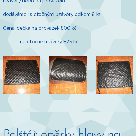
uzávěry nebo na provázek)
dodáváme i s otočnými uzávěry celkem 8 ks.
Cena: dečka na provázek 800 kč
na otočné uzávěry 875 kč
Polštář opěrky hlavy na