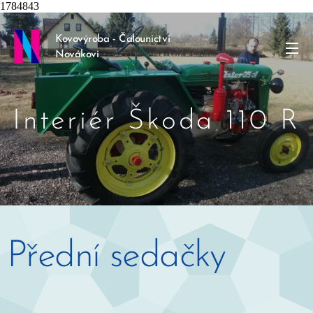
1784843
Kovovýroba - Čalounictví
Novákovi
Interiér Škoda 110 R
Přední sedačky