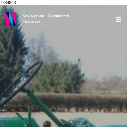
1784843
Kovovýroba - Čalounictví
Novákovi