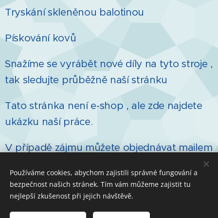
Tryskání skleněnou balotinou
Pískování kovů
Snažíme se vyrábět nové díly na tyto stroje ,
tak sledujte průběžně naší stránku
Tato stránka není e-shop , ale zde najdete
ukázku naší práce.
V případě zájmu můžete objednávat mailem
nebo telefonicky
Používáme cookies, abychom zajistili správné fungování a
bezpečnost našich stránek. Tím vám můžeme zajistit tu
nejlepší zkušenost při jejich návštěvě.