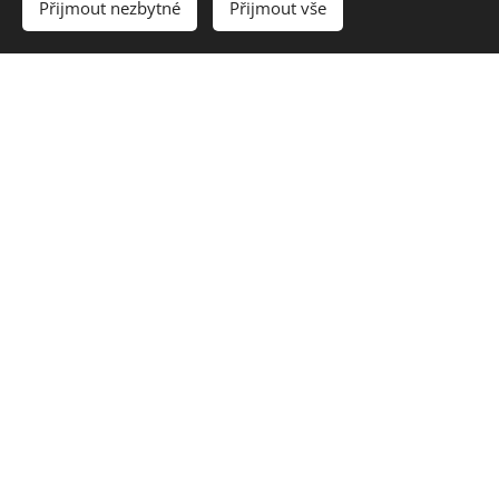
Přijmout nezbytné
Přijmout vše
Kontaktujte nás
Sídlíme v obci Nemojov u Dvora Králové n/ L kousek od
nás se nachází přehrada Les Království