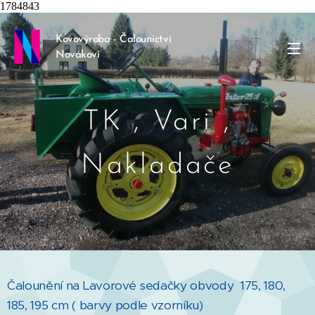
1784843
Kovovýroba - Čalounictví
Novákovi
TK , Vari ,
Nakladače
Čalounění na Lavorové sedačky obvody 175, 180,
185, 195 cm ( barvy podle vzorníku)