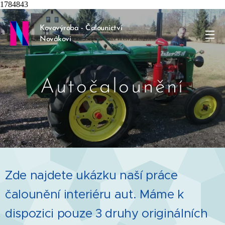
1784843
Kovovýroba - Čalounictví
Novákovi
Autočalounění
Zde najdete ukázku naší práce
čalounění interiéru aut. Máme k
dispozici pouze 3 druhy originálních