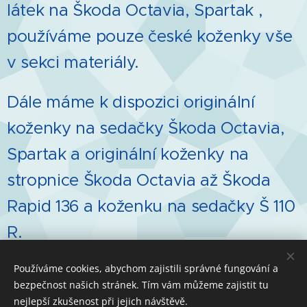
látek na Škoda Octavia, Spartak ,
používáme pouze české koženky vše
v sekci materiály.
Dále máme k dispozici originální
koženky na sedačky Škoda Octavia,
Spartak a originální koženky na
stropnice Škoda Octavia až Škoda
Rapid 136 a koženku na sedačky Š 110
R.
Používáme cookies, abychom zajistili správné fungování a
bezpečnost našich stránek. Tím vám můžeme zajistit tu
nejlepší zkušenost při jejich návštěvě.